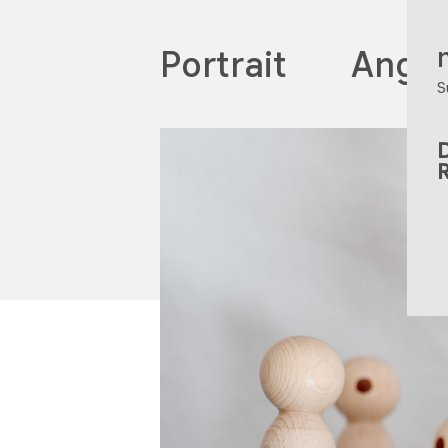
Portrait
Ange
S
D
R